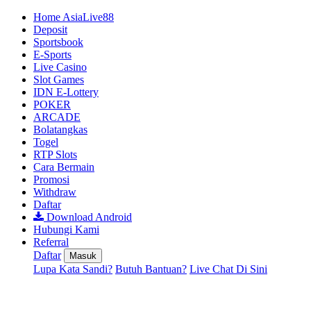
Home AsiaLive88
Deposit
Sportsbook
E-Sports
Live Casino
Slot Games
IDN E-Lottery
POKER
ARCADE
Bolatangkas
Togel
RTP Slots
Cara Bermain
Promosi
Withdraw
Daftar
Download Android
Hubungi Kami
Referral
Daftar
Masuk
Lupa Kata Sandi?
Butuh Bantuan?
Live Chat Di Sini