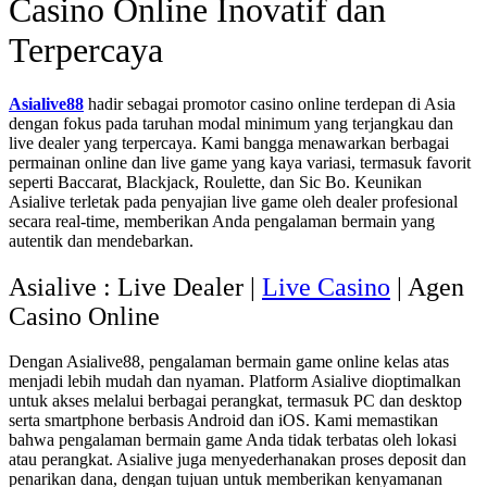
Casino Online Inovatif dan
Terpercaya
Asialive88
hadir sebagai promotor casino online terdepan di Asia
dengan fokus pada taruhan modal minimum yang terjangkau dan
live dealer yang terpercaya. Kami bangga menawarkan berbagai
permainan online dan live game yang kaya variasi, termasuk favorit
seperti Baccarat, Blackjack, Roulette, dan Sic Bo. Keunikan
Asialive terletak pada penyajian live game oleh dealer profesional
secara real-time, memberikan Anda pengalaman bermain yang
autentik dan mendebarkan.
Asialive : Live Dealer |
Live Casino
| Agen
Casino Online
Dengan Asialive88, pengalaman bermain game online kelas atas
menjadi lebih mudah dan nyaman. Platform Asialive dioptimalkan
untuk akses melalui berbagai perangkat, termasuk PC dan desktop
serta smartphone berbasis Android dan iOS. Kami memastikan
bahwa pengalaman bermain game Anda tidak terbatas oleh lokasi
atau perangkat. Asialive juga menyederhanakan proses deposit dan
penarikan dana, dengan tujuan untuk memberikan kenyamanan