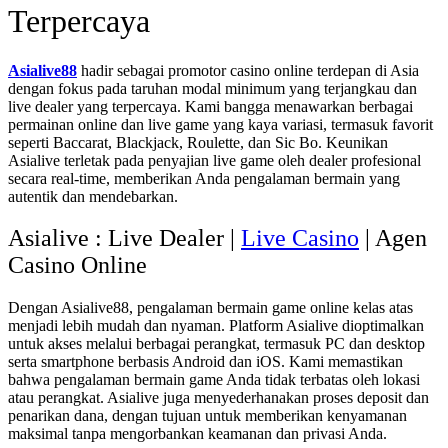
Terpercaya
Asialive88
hadir sebagai promotor casino online terdepan di Asia
dengan fokus pada taruhan modal minimum yang terjangkau dan
live dealer yang terpercaya. Kami bangga menawarkan berbagai
permainan online dan live game yang kaya variasi, termasuk favorit
seperti Baccarat, Blackjack, Roulette, dan Sic Bo. Keunikan
Asialive terletak pada penyajian live game oleh dealer profesional
secara real-time, memberikan Anda pengalaman bermain yang
autentik dan mendebarkan.
Asialive : Live Dealer |
Live Casino
| Agen
Casino Online
Dengan Asialive88, pengalaman bermain game online kelas atas
menjadi lebih mudah dan nyaman. Platform Asialive dioptimalkan
untuk akses melalui berbagai perangkat, termasuk PC dan desktop
serta smartphone berbasis Android dan iOS. Kami memastikan
bahwa pengalaman bermain game Anda tidak terbatas oleh lokasi
atau perangkat. Asialive juga menyederhanakan proses deposit dan
penarikan dana, dengan tujuan untuk memberikan kenyamanan
maksimal tanpa mengorbankan keamanan dan privasi Anda.