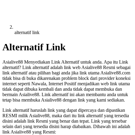
alternatif link
Alternatif Link
Asialive88 Menyediakan Link Alternatif untuk anda. Apa itu Link
alternatif? Link alternatif adalah link web Asialive88 Resmi sebagai
link alternatif atau pilihan bagi anda jika link utama Asialive88.com
tidak bisa di buka dikarenakan problem block dari provider koneksi
internet seperti Nawala, Internet Positif menjadikan web link utama
tidak dapat dibuka kembali dan anda tidak dapat membuka dan
bermain Asialive88. Link alternatif ini akan membantu anda untuk
tetap bisa membuka Asialive88 dengan link yang kami sediakan.
Link alternatif haruslah link yang dapat dipercaya dan dipastikan
RESMI milik Asialive88, maka dari itu link alternatif yang tersedia
disini adalah link Resmi yang benar dan tepat. Link yang tersebar
selain dari yang tersedia disini harap diabaikan. Dibawah ini adalah
link Asialive88 yang Resmi: