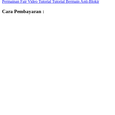
Permainan Fair
Video Tutorial
Tutorial Bermain
Anti-Blokir
Cara Pembayaran :