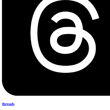
threads