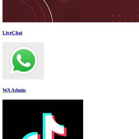
LiveChat
WA Admin