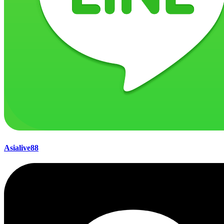
Asialive88