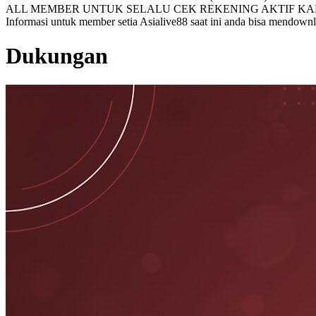
ALL MEMBER UNTUK SELALU CEK REKENING AKTIF KAM
Informasi untuk member setia Asialive88 saat ini anda bisa mendownl
Dukungan