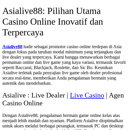
Asialive88: Pilihan Utama
Casino Online Inovatif dan
Terpercaya
Asialive88
hadir sebagai promotor casino online terdepan di Asia
dengan fokus pada taruhan modal minimum yang terjangkau dan
live dealer yang terpercaya. Kami bangga menawarkan berbagai
permainan online dan live game yang kaya variasi, termasuk favorit
seperti Baccarat, Blackjack, Roulette, dan Sic Bo. Keunikan
Asialive terletak pada penyajian live game oleh dealer profesional
secara real-time, memberikan Anda pengalaman bermain yang
autentik dan mendebarkan.
Asialive : Live Dealer |
Live Casino
| Agen
Casino Online
Dengan Asialive88, pengalaman bermain game online kelas atas
menjadi lebih mudah dan nyaman. Platform Asialive dioptimalkan
untuk akses melalui berbagai perangkat, termasuk PC dan desktop