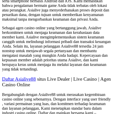
serta smartphone berbasis Android dan iOS. Kami memastikan
bahwa pengalaman bermain game Anda tidak terbatas oleh lokasi
atau perangkat. Asialive juga menyederhanakan proses deposit dan
penarikan dana, dengan tujuan untuk memberikan kenyamanan
maksimal tanpa mengorbankan keamanan dan privasi Anda.
Sebagai agen casino online yang bertanggung jawab, Asialive
berkomitmen untuk menjaga keamanan dan kerahasiaan data
member kami. Asialive mengimplementasikan sistem keamanan
canggih untuk melindungi informasi pribadi dan transaksi keuangan
Anda. Selain itu, layanan pelanggan Asialive88 tersedia 24 jam
nonstop untuk menjawab segala pertanyaan dan membantu
mengatasi masalah yang mungkin Anda hadapi. Kepercayaan dan
kepuasan member adalah prioritas utama Asialive, dan kami
berupaya keras untuk menjaga itu melalui layanan dan keamanan
yang tidak tertandingi.
Daftar Asialive88
situs Live Dealer | Live Casino | Agen
Casino Online
Bergabunglah dengan Asialive88 untuk merasakan kegembiraan
casino online yang sebenarnya. Dengan interface yang user friendly
, variasi permainan yang luas, dan komitmen terhadap keamanan
dan layanan pelanggan, Kami menetapkan standar baru dalam
industri casino online. Daftar dan mainkan bersama kami –