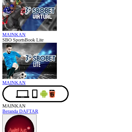
MAINKAN
SBO SportsBook Lite
MAINKAN
MAINKAN
Beranda
DAFTAR