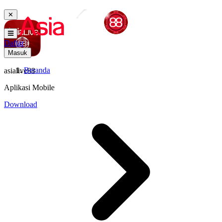
✕
Daftar
Masuk
Beranda
asialive88
Aplikasi Mobile
Download