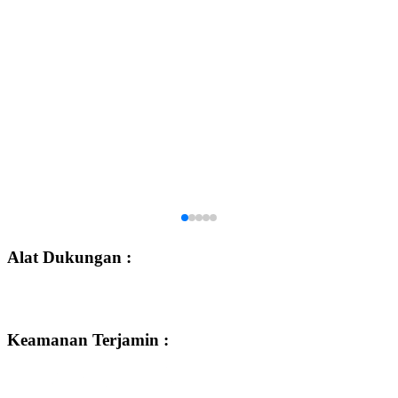
Alat Dukungan :
Keamanan Terjamin :