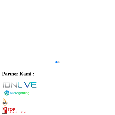
Partner Kami :