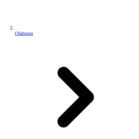
Olahraga