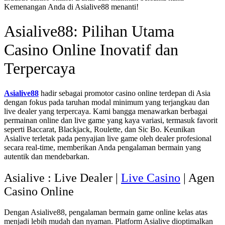
Kemenangan Anda di Asialive88 menanti!
Asialive88: Pilihan Utama
Casino Online Inovatif dan
Terpercaya
Asialive88
hadir sebagai promotor casino online terdepan di Asia
dengan fokus pada taruhan modal minimum yang terjangkau dan
live dealer yang terpercaya. Kami bangga menawarkan berbagai
permainan online dan live game yang kaya variasi, termasuk favorit
seperti Baccarat, Blackjack, Roulette, dan Sic Bo. Keunikan
Asialive terletak pada penyajian live game oleh dealer profesional
secara real-time, memberikan Anda pengalaman bermain yang
autentik dan mendebarkan.
Asialive : Live Dealer |
Live Casino
| Agen
Casino Online
Dengan Asialive88, pengalaman bermain game online kelas atas
menjadi lebih mudah dan nyaman. Platform Asialive dioptimalkan