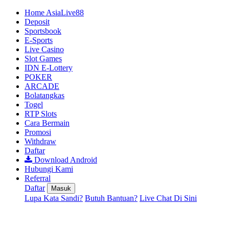
Home AsiaLive88
Deposit
Sportsbook
E-Sports
Live Casino
Slot Games
IDN E-Lottery
POKER
ARCADE
Bolatangkas
Togel
RTP Slots
Cara Bermain
Promosi
Withdraw
Daftar
Download Android
Hubungi Kami
Referral
Daftar
Masuk
Lupa Kata Sandi?
Butuh Bantuan?
Live Chat Di Sini