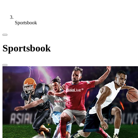
Sportsbook
Sportsbook