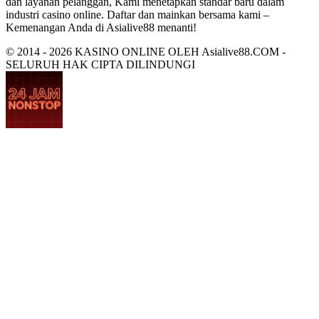
dan layanan pelanggan, Kami menetapkan standar baru dalam
industri casino online. Daftar dan mainkan bersama kami –
Kemenangan Anda di Asialive88 menanti!
© 2014 - 2026 KASINO ONLINE OLEH Asialive88.COM -
SELURUH HAK CIPTA DILINDUNGI