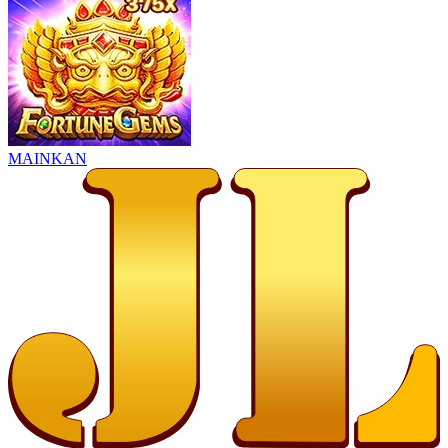
MAINKAN