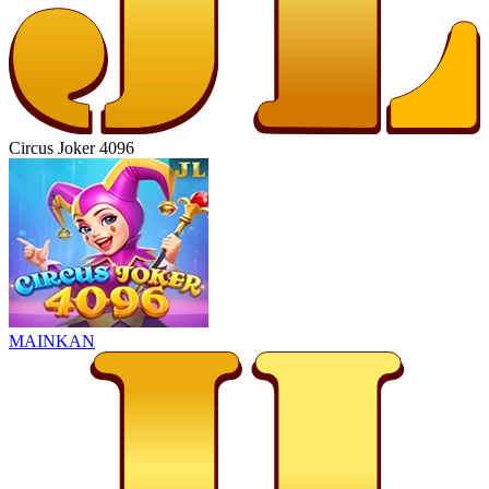
Circus Joker 4096
MAINKAN