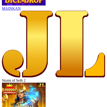
MAINKAN
Storm of Seth 2