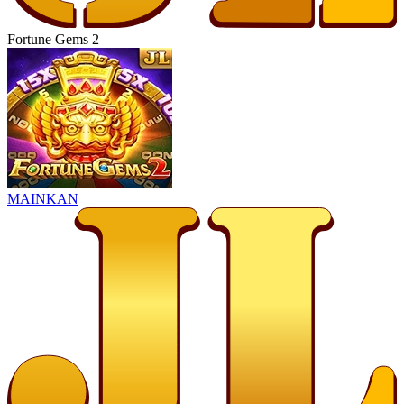
Fortune Gems 2
MAINKAN