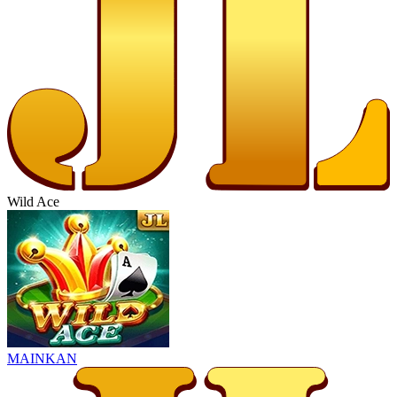
Wild Ace
MAINKAN