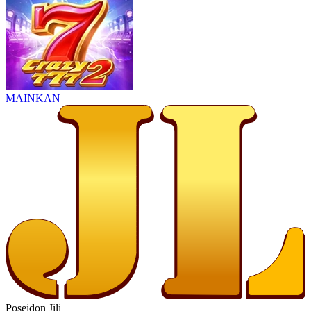
MAINKAN
Poseidon Jili