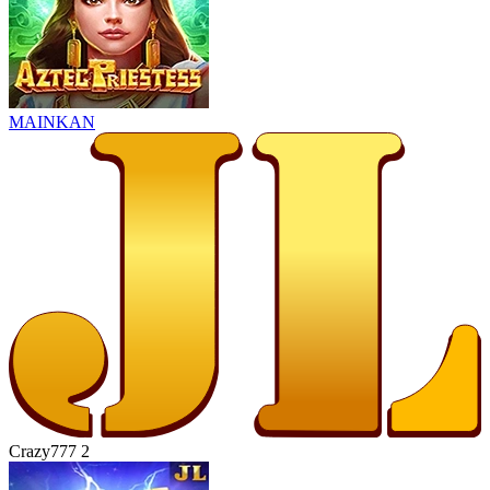
MAINKAN
Crazy777 2