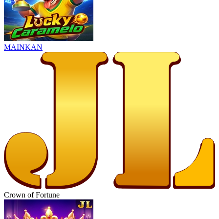
MAINKAN
Crown of Fortune