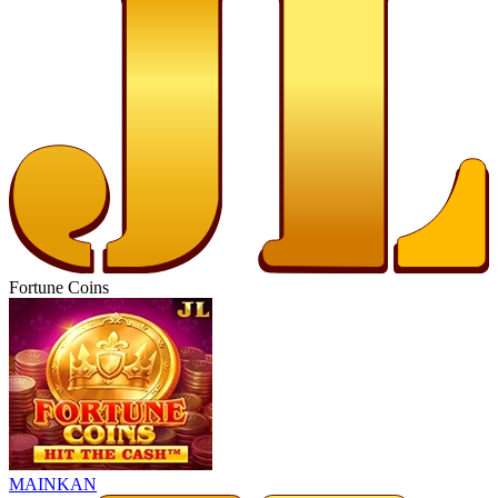
Fortune Coins
MAINKAN